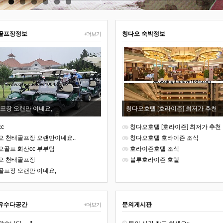
골프장정보
칭다오 숙박정보
+더보기
프장 오랜만 이네요,
칭다오호텔 [호라이즌] 최저가 추천
c
칭다오호텔 [호라이즌] 최저가 추천
오 천태골프장 오랜만이네요..
칭다오호텔 호라이즌 조식
오골프 화산cc 부부팀
호라이즌호텔 조식
오 천태골프장
블루호라이즌 호텔
골프장 오랜만 이네요,
유수다공간
문의게시판
+더보기