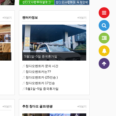
렌터카정보
+더보기
+더보기
5월1일~5일 중국휴가일
칭다오렌트카 문의 시간
칭다오렌트카는??
칭다오렌트카 (25인승 )
칭다오렌트카 17인승
5월1일~5일 중국휴가일
추천 칭다오 골프/관광
+더보기
+더보기