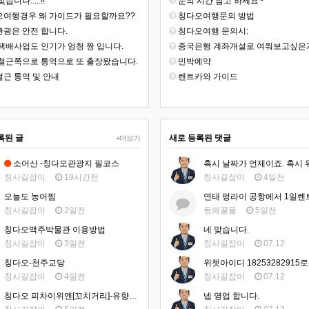
습니다.....!!
문의 시간 참고 하세요~
여행경우 왜 가이드가 필요할까요??
칭다오여행문의 방법
광은 안전 합니다.
칭다오여행 문의시:
택배사업도 인기가 엄청 짱 입니다.
중국은행 계좌개설로 여쭤보고싶은게 있어
철근쪽으로 통역으로 또 출장왔습니다.
민박예약
근 통역 및 안내
렌트카와 가이드
록된 글
새로 등록된 댓글
+더보기
소어산 -칭다오관광지 필코스
칭사길잡이
19시간전
칭사길잡이
4일전
오늘도 농어찜
칭사길잡이
2일전
동해꿀물
5일전
칭다오맥주박물관 이용방법
네 맞습니다.
칭사길잡이
3일전
칭사길잡이
07.12
칭다오-천주교당
칭사길잡이
4일전
칭사길잡이
07.12
칭다오 피차이위엔[꼬치거리]-유향거 맛집
넵 영업 합니다.