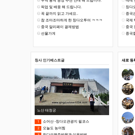
무역 통역 공장 추천 안내 해 드립니다.
네네 맞
픽업 및 배웅 해 드립니다.
칭다오
꼭 끝까지 읽고 가세요..
중국관
참 조마조마하게 한 칭다오투어 ㅋㅋㅋ
국제 
중국 알리페이 결제방법
중국 
선물가게
중국철
칭사 인기베스트글
새로 등
노산 태청궁
소어산 -칭다오관광지 필코스
1
오늘도 농어찜
2
칭다오맥주박물관 이용방법
3