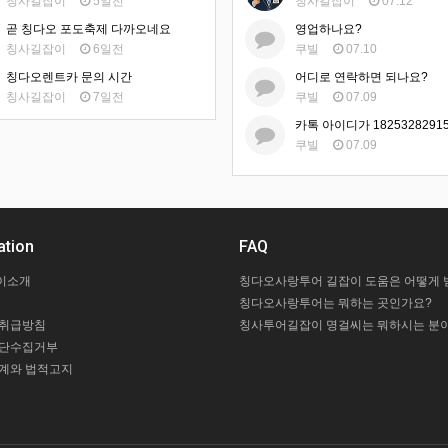
칭사길잡이
5일전
칭사길잡이
07.12
곧 칭다오 포도축제 다까오네요
영업하나요?
칭사길잡이
6일전
쿠빌
07.10
칭다오렌트카 문의 시간
어디로 연락하면 되나요?
칭사길잡이
7일전
쿠빌
07.09
쿠빌
07.09
ation
FAQ
이소개
칭다오사랑투어는 뭐하는 곳인가요?
 취급방침
칭사투어길잡이 명걸씨는 뭐하시는 분이
무단수집거부
계와 법적고지