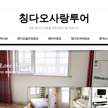
칭다오사랑투어
알찬 칭다오 여행을 위한 정보나눔 커뮤니티
게시판
칭다오골프장정보
렌터카정보
칭다오숙박정보
중국소식