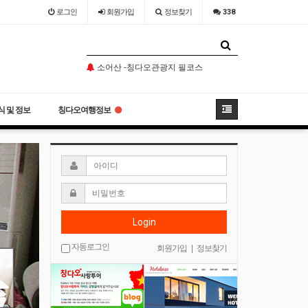
로그인
회원
가입
정보찾기
338
칭다오맥주박물관 이용방법
오늘도 농어찜
소어산 -칭다오관광지 필코스
칭다오맥주박물관 이용방법
오늘도 농어찜
 및 정보
칭다오여행정보
Login
자동로그인
회원가입
|
정보찾기