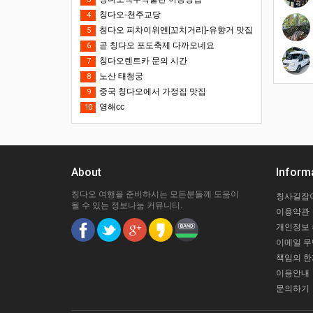
칭다오-천주교당
4
칭다오 피차이위엔[꼬치거리]-유향거 맛집
5
곧 칭다오 포도축제 다까오네요
6
칭다오렌트카 문의 시간
7
노산 태청궁
8
중국 칭다오에서 가정집 맛집
9
영해cc
10
About
Inform
칭다오 여행을 준비하시는 모든분들께 도움이
칭사길잡
될 수 있는 정보나눔 커뮤니티.
이용약관
개인정보
이메일 
책임의 한
이용안내
문의하기