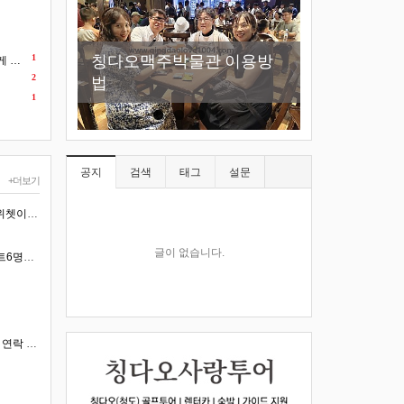
New
칭다오맥주박물관 이용방
곧 칭다오 포도축제 다까오
소어산 -칭다오관광지 필코
1
요!
2
법
네요
칭다오-천주교당
스
1
공지
검색
태그
설문
+더보기
혹시 날짜가 언제이죠. 혹시 위쳇이나 카톡하시나요.. 아이디:18253282915 입니다 이쪽으로 문의 하시…
글이 없습니다.
연태 펑라이 공항에서 1일렌트6명이탈것 끝나고시내호텔 1일 렌트 비용견적 부탁드려요
위쳇아이디 18253282915로 연락 하시면 됩니다.