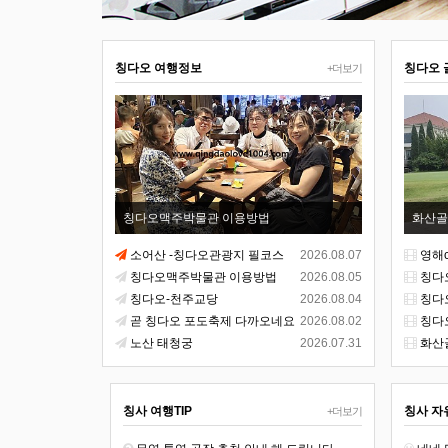
칭다오 여행정보
칭다오 
+더보기
칭다오맥주박물관 이용방법
화산골
소어산 -칭다오관광지 필코스
2026.08.07
영해c
칭다오맥주박물관 이용방법
2026.08.05
칭다
칭다오-천주교당
2026.08.04
칭다
곧 칭다오 포도축제 다까오네요
2026.08.02
칭다
노산 태청궁
2026.07.31
화산
칭사 여행TIP
칭사 자
+더보기