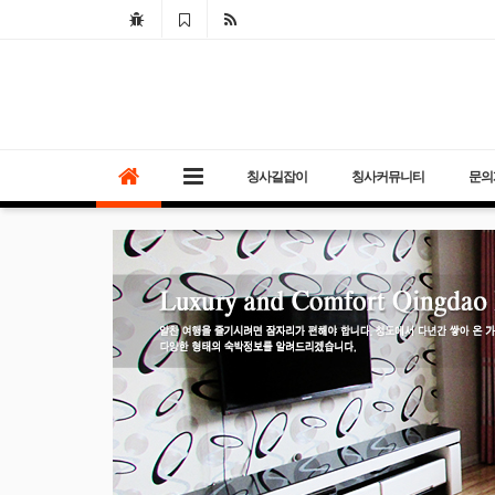
칭사길잡이
칭사커뮤니티
문의