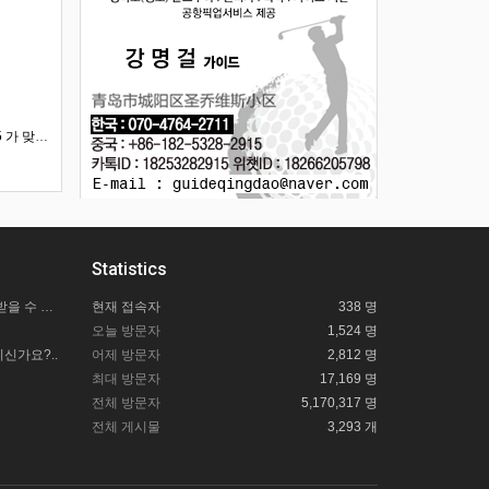
카톡 아이디가 18253282915 가 맞나요?
Statistics
칭다오사랑투어 길잡이 도움은 어떻게 받을 수 있을까요?
현재 접속자
338 명
오늘 방문자
1,524 명
신가요?..
어제 방문자
2,812 명
최대 방문자
17,169 명
전체 방문자
5,170,317 명
전체 게시물
3,293 개