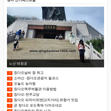
칭사 인기베스트글
노산 태청궁
칭다오날씨 참 최고
1
소어산 -칭다오관광지 필코스
2
오늘도 농어찜
3
칭다오맥주박물관 이용방법
4
칭다오-천주교당
5
칭다오 피차이위엔[꼬치거리]-유향거 맛집
6
곧 칭다오 포도축제 다까오네요
7
칭다오렌트카 문의 시간