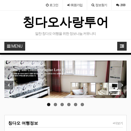
로그인
회원
가입
정보찾기
203
칭다오사랑투어
알찬 칭다오 여행을 위한 정보나눔 커뮤니티
MENU
Previous
Next
칭다오 여행정보
+더보기