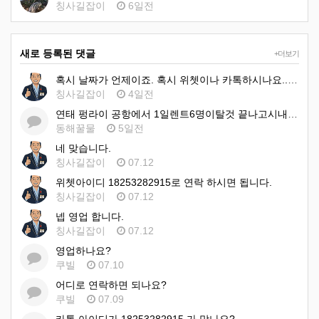
칭사길잡이
6일전
새로 등록된 댓글
+더보기
혹시 날짜가 언제이죠. 혹시 위쳇이나 카톡하시나요.. 아이디:18253282915 입니다 이쪽으로 문의 하시…
칭사길잡이
4일전
연태 펑라이 공항에서 1일렌트6명이탈것 끝나고시내호텔 1일 렌트 비용견적 부탁드려요
동해꿀물
5일전
네 맞습니다.
칭사길잡이
07.12
위쳇아이디 18253282915로 연락 하시면 됩니다.
칭사길잡이
07.12
넵 영업 합니다.
칭사길잡이
07.12
영업하나요?
쿠빌
07.10
어디로 연락하면 되나요?
쿠빌
07.09