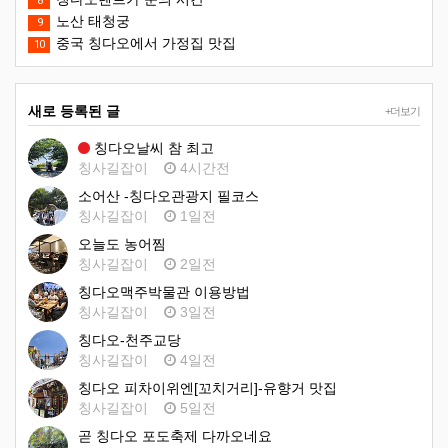
8
노산 태청궁
9
중국 칭다오에서 가정집 맛집
10
새로 등록된 글
+더보기
칭다오날씨 참 최고
칭사길잡이
4시간전
소어산 -칭다오관광지 필코스
칭사길잡이
1일전
오늘도 농어찜
칭사길잡이
2일전
칭다오맥주박물관 이용방법
칭사길잡이
3일전
칭다오-천주교당
칭사길잡이
4일전
칭다오 피차이위엔[꼬치거리]-유향거 맛집
칭사길잡이
5일전
곧 칭다오 포도축제 다까오네요