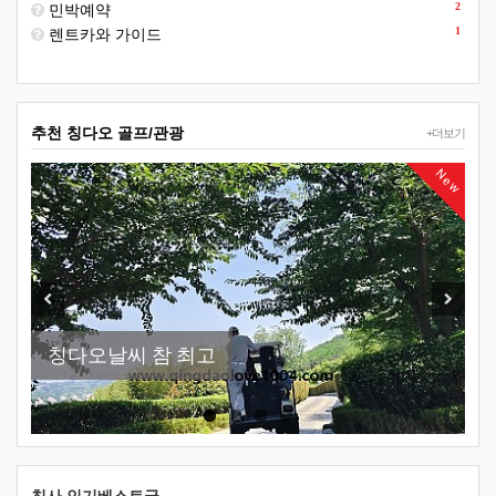
2
민박예약
1
렌트카와 가이드
추천 칭다오 골프/관광
+더보기
New
Previous
Next
칭다오날씨 참 최고
칭다오-천주교당
소어산 -칭다오관광지 필코스
칭다오맥주박물관 이용방법