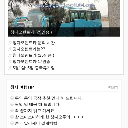
칭다오렌트카 (25인승 )
칭다오렌트카 문의 시간
칭다오렌트카는??
칭다오렌트카 (25인승 )
칭다오렌트카 17인승
5월1일~5일 중국휴가일
칭사 여행TIP
+더보기
무역 통역 공장 추천 안내 해 드립니다.
픽업 및 배웅 해 드립니다.
꼭 끝까지 읽고 가세요..
참 조마조마하게 한 칭다오투어 ㅋㅋㅋ
중국 알리페이 결제방법