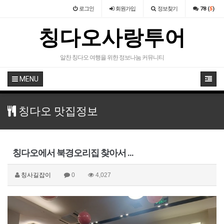
로그인
회원
가입
정보찾기
78 (
5
)
칭다오사랑투어
알찬 칭다오 여행을 위한 정보나눔 커뮤니티
MENU
칭다오 맛집정보
칭다오에서 북경오리집 찾아서 ...
칭사길잡이
0
4,027