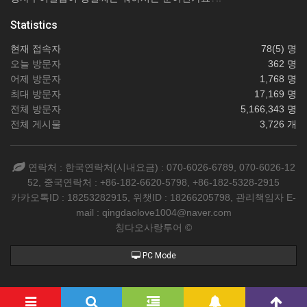
Statistics
현재 접속자
78(5) 명
오늘 방문자
362 명
어제 방문자
1,768 명
최대 방문자
17,169 명
전체 방문자
5,166,343 명
전체 게시물
3,726 개
연락처 : 한국연락처(시내요금) : 070-6026-6789, 070-6026-12
52, 중국연락처 : +86-182-6620-5798, +86-182-5328-2915
카카오톡ID : 18253282915, 위챗ID : 18266205798, 관리책임자 E-
mail : qingdaolove1004@naver.com
칭다오사랑투어 ©
PC Mode