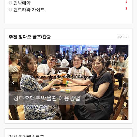
2
민박예약
1
렌트카와 가이드
추천 칭다오 골프/관광
+더보기
New
Previous
Next
칭다오맥주박물관 이용방법
[칭다오여행] 54광장조명쑈
칭다오날씨 참 최고
소어산 -칭다오관광지 필코스