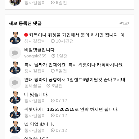
칭사길잡이
6일전
새로 등록된 댓글
+더보기
카톡이나 위쳇을 가입해서 문의 하시면 됩니다. 아이디는 동일입니다. 18253282915입니다. 바로바로 예…
칭사길잡이
10시간전
비밀댓글입니다.
yongsic369
1일전
혹시 날짜가 언제이죠. 혹시 위쳇이나 카톡하시나요.. 아이디:18253282915 입니다 이쪽으로 문의 하시…
칭사길잡이
5일전
연태 펑라이 공항에서 1일렌트6명이탈것 끝나고시내호텔 1일 렌트 비용견적 부탁드려요
동해꿀물
6일전
네 맞습니다.
칭사길잡이
07.12
위쳇아이디 18253282915로 연락 하시면 됩니다.
칭사길잡이
07.12
넵 영업 합니다.
칭사길잡이
07.12