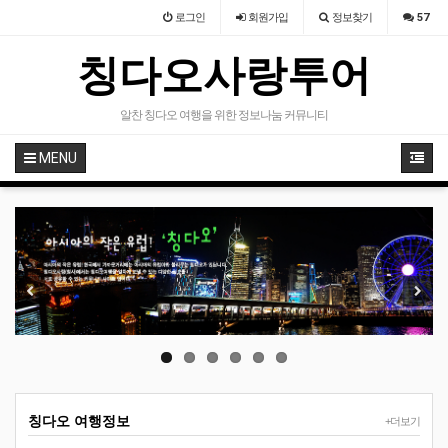
로그인
회원
가입
정보찾기
57
칭다오사랑투어
알찬 칭다오 여행을 위한 정보나눔 커뮤니티
MENU
Previous
Next
칭다오 여행정보
+더보기