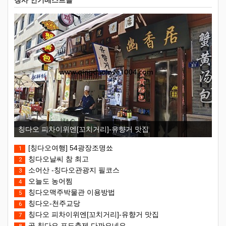
칭사 인기베스트글
칭다오 피차이위엔[꼬치거리]-유향거 맛집
[칭다오여행] 54광장조명쑈
1
칭다오날씨 참 최고
2
소어산 -칭다오관광지 필코스
3
오늘도 농어찜
4
칭다오맥주박물관 이용방법
5
칭다오-천주교당
6
칭다오 피차이위엔[꼬치거리]-유향거 맛집
7
곧 칭다오 포도축제 다까오네요