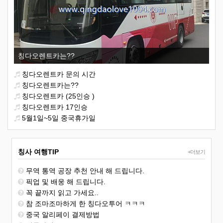
칭다오렌트카는??
칭다오렌트카 문의 시간
칭다오렌트카는??
칭다오렌트카 (25인승 )
칭다오렌트카 17인승
5월1일~5일 중국휴가일
칭사 여행TIP
+더보기
무역 통역 공장 추천 안내 해 드립니다.
픽업 및 배웅 해 드립니다.
꼭 끝까지 읽고 가세요..
참 조마조마하게 한 칭다오투어 ㅋㅋㅋ
중국 알리페이 결제방법