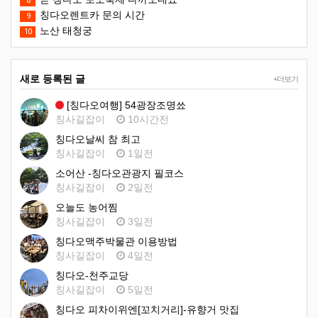
8
칭다오렌트카 문의 시간
9
노산 태청궁
10
새로 등록된 글
+더보기
[칭다오여행] 54광장조명쑈
칭사길잡이
10시간전
칭다오날씨 참 최고
칭사길잡이
1일전
소어산 -칭다오관광지 필코스
칭사길잡이
2일전
오늘도 농어찜
칭사길잡이
3일전
칭다오맥주박물관 이용방법
칭사길잡이
4일전
칭다오-천주교당
칭사길잡이
5일전
칭다오 피차이위엔[꼬치거리]-유향거 맛집