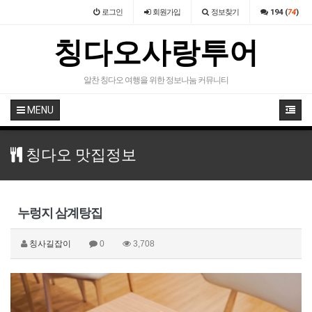
로그인
회원
가입
정보찾기
194 (
74
)
칭다오사랑투어
알찬 칭다오 여행을 위한 정보나눔 커뮤니티
MENU
칭다오 맛집정보
누렁지 삼계탕집
칭사길잡이
0
3,708