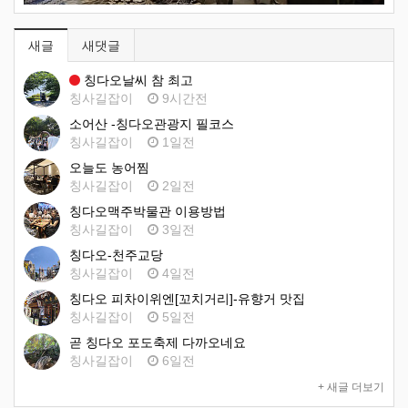
새글
새댓글
칭다오날씨 참 최고
칭사길잡이
9시간전
소어산 -칭다오관광지 필코스
칭사길잡이
1일전
오늘도 농어찜
칭사길잡이
2일전
칭다오맥주박물관 이용방법
칭사길잡이
3일전
칭다오-천주교당
칭사길잡이
4일전
칭다오 피차이위엔[꼬치거리]-유향거 맛집
칭사길잡이
5일전
곧 칭다오 포도축제 다까오네요
칭사길잡이
6일전
+ 새글 더보기