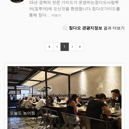
15년 경력의 전문 가이드가 운영하는칭다오사랑투
어(칭투어)에 오신것을 환영합니다.​​칭다오가이드를
통해 칭다…
더보기
칭다오 관광지정보
결과 더보기
1
Previous
Next
오늘도 농어찜
칭