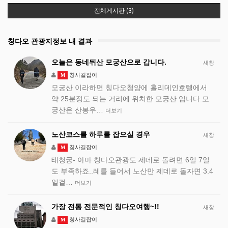
전체게시판 (3)
칭다오 관광지정보 내 결과
오늘은 동네뒤산 모궁산으로 갑니다.
새창
칭사길잡이
M
모궁산 이라하면 칭다오청양에 홀리데인호텔에서
약 25분정도 되는 거리에 위치한 모궁산 입니다.모
궁산은 산봉우…
더보기
노산코스를 하루를 잡으실 경우
새창
칭사길잡이
M
태청궁- 아마 칭다오관광도 제데로 돌려면 6일 7일
도 부족하죠..례를 들어서 노산만 제데로 돌자면 3.4
일걸…
더보기
가장 전통 전문적인 칭다오여행~!!
새창
칭사길잡이
M