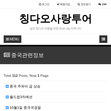
로그인
회원
가입
정보찾기
244
칭다오사랑투어
알찬 칭다오 여행을 위한 정보나눔 커뮤니티
MENU
중국관련정보
Total
112
Posts, Now
1
Page
중국 주유비 급 상승
월드컵3차예션
10월1일 중국국경절