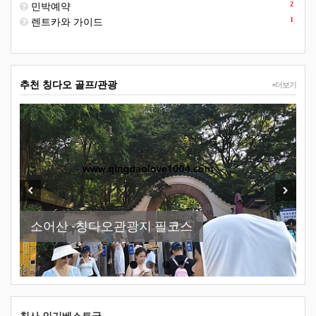
2
민박예약
1
렌트카와 가이드
추천 칭다오 골프/관광
+더보기
New
Previous
Next
소어산 -칭다오관광지 필코스
칭다오날씨 참 최고
칭다오맥주박물관 이용방법
칭다오-천주교당