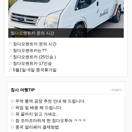
칭다오렌트카 문의 시간
칭다오렌트카 문의 시간
칭다오렌트카는??
칭다오렌트카 (25인승 )
칭다오렌트카 17인승
5월1일~5일 중국휴가일
칭사 여행TIP
+더보기
무역 통역 공장 추천 안내 해 드립니다.
픽업 및 배웅 해 드립니다.
꼭 끝까지 읽고 가세요..
참 조마조마하게 한 칭다오투어 ㅋㅋㅋ
중국 알리페이 결제방법