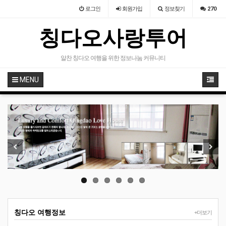
로그인
회원
가입
정보찾기
270
칭다오사랑투어
알찬 칭다오 여행을 위한 정보나눔 커뮤니티
MENU
Previous
Next
칭다오 여행정보
+더보기