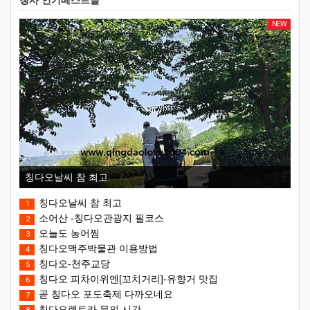
칭사 인기베스트글
NEW
칭다오날씨 참 최고
칭다오날씨 참 최고
1
소어산 -칭다오관광지 필코스
2
오늘도 농어찜
3
칭다오맥주박물관 이용방법
4
칭다오-천주교당
5
칭다오 피차이위엔[꼬치거리]-유향거 맛집
6
곧 칭다오 포도축제 다까오네요
7
칭다오렌트카 문의 시간