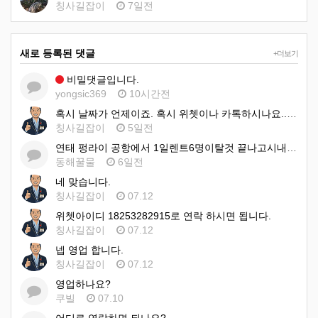
칭사길잡이
7일전
새로 등록된 댓글
+더보기
비밀댓글입니다.
yongsic369
10시간전
혹시 날짜가 언제이죠. 혹시 위쳇이나 카톡하시나요.. 아이디:18253282915 입니다 이쪽으로 문의 하시…
칭사길잡이
5일전
연태 펑라이 공항에서 1일렌트6명이탈것 끝나고시내호텔 1일 렌트 비용견적 부탁드려요
동해꿀물
6일전
네 맞습니다.
칭사길잡이
07.12
위쳇아이디 18253282915로 연락 하시면 됩니다.
칭사길잡이
07.12
넵 영업 합니다.
칭사길잡이
07.12
영업하나요?
쿠빌
07.10