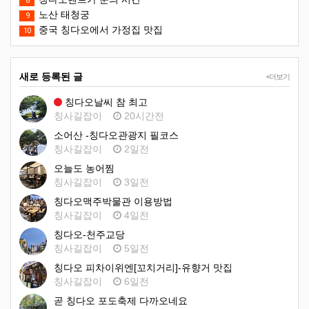
8
노산 태청궁
9
중국 칭다오에서 가정집 맛집
10
새로 등록된 글
+더보기
칭다오날씨 참 최고
칭사길잡이
20시간전
소어산 -칭다오관광지 필코스
칭사길잡이
2일전
오늘도 농어찜
칭사길잡이
3일전
칭다오맥주박물관 이용방법
칭사길잡이
4일전
칭다오-천주교당
칭사길잡이
5일전
칭다오 피차이위엔[꼬치거리]-유향거 맛집
칭사길잡이
6일전
곧 칭다오 포도축제 다까오네요