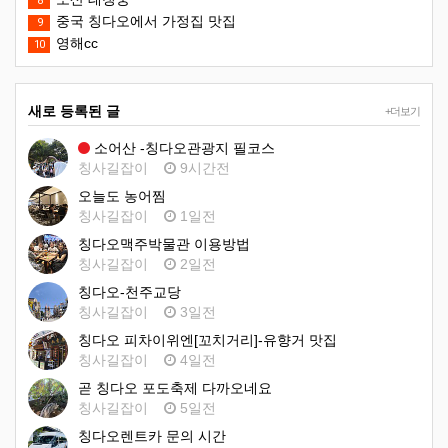
8
중국 칭다오에서 가정집 맛집
9
영해cc
10
새로 등록된 글
+더보기
소어산 -칭다오관광지 필코스
칭사길잡이
9시간전
오늘도 농어찜
칭사길잡이
1일전
칭다오맥주박물관 이용방법
칭사길잡이
2일전
칭다오-천주교당
칭사길잡이
3일전
칭다오 피차이위엔[꼬치거리]-유향거 맛집
칭사길잡이
4일전
곧 칭다오 포도축제 다까오네요
칭사길잡이
5일전
칭다오렌트카 문의 시간