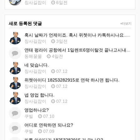
칭사길잡이
6일전
새로 등록된 댓글
+더보기
혹시 날짜가 언제이죠. 혹시 위쳇이나 카톡하시나요.. 아이디:18253282915 입니다 이쪽으로 문의 하시…
칭사길잡이
3일전
연태 펑라이 공항에서 1일렌트6명이탈것 끝나고시내호텔 1일 렌트 비용견적 부탁드려요
동해꿀물
4일전
네 맞습니다.
칭사길잡이
07.12
위쳇아이디 18253282915로 연락 하시면 됩니다.
칭사길잡이
07.12
넵 영업 합니다.
칭사길잡이
07.12
영업하나요?
쿠빌
07.10
어디로 연락하면 되나요?
쿠빌
07.09