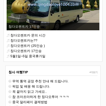
칭다오렌트카 17인승
칭다오렌트카 문의 시간
칭다오렌트카는??
칭다오렌트카 (25인승 )
칭다오렌트카 17인승
5월1일~5일 중국휴가일
칭사 여행TIP
+더보기
무역 통역 공장 추천 안내 해 드립니다.
픽업 및 배웅 해 드립니다.
꼭 끝까지 읽고 가세요..
참 조마조마하게 한 칭다오투어 ㅋㅋㅋ
중국 알리페이 결제방법