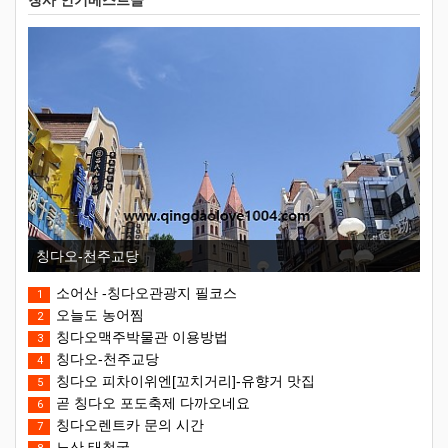
칭사 인기베스트글
칭다오-천주교당
소어산 -칭다오관광지 필코스
1
오늘도 농어찜
2
칭다오맥주박물관 이용방법
3
칭다오-천주교당
4
칭다오 피차이위엔[꼬치거리]-유향거 맛집
5
곧 칭다오 포도축제 다까오네요
6
칭다오렌트카 문의 시간
7
노산 태청궁