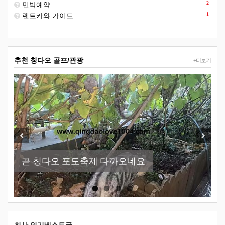
2
민박예약
1
렌트카와 가이드
추천 칭다오 골프/관광
+더보기
New
Previous
Next
곧 칭다오 포도축제 다까오네요
칭다오-천주교당
칭다오맥주박물관 이용방법
소어산 -칭다오관광지 필코스