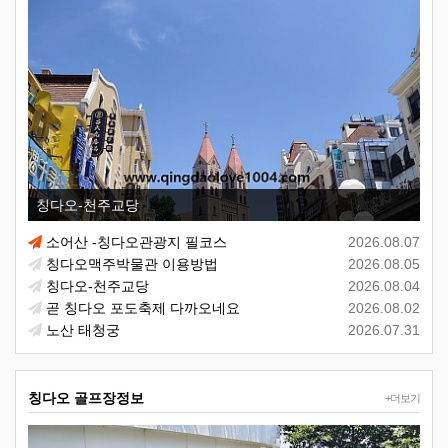
칭다오-천주교당
소어산 -칭다오관광지 필코스
2026.08.07
칭다오맥주박물관 이용방법
2026.08.05
칭다오-천주교당
2026.08.04
곧 칭다오 포도축제 다까오네요
2026.08.02
노산 태청궁
2026.07.31
칭다오 골프장정보
+더보기