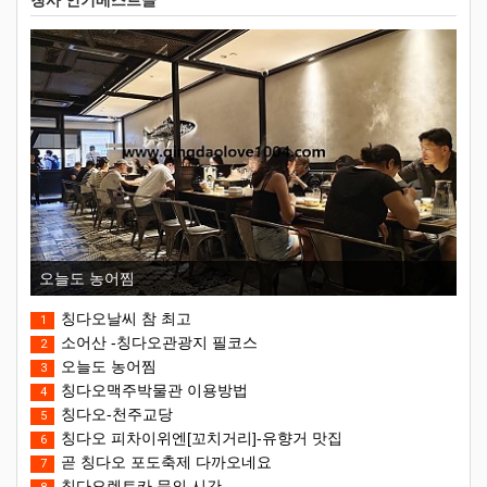
칭사 인기베스트글
오늘도 농어찜
칭다오날씨 참 최고
1
소어산 -칭다오관광지 필코스
2
오늘도 농어찜
3
칭다오맥주박물관 이용방법
4
칭다오-천주교당
5
칭다오 피차이위엔[꼬치거리]-유향거 맛집
6
곧 칭다오 포도축제 다까오네요
7
칭다오렌트카 문의 시간