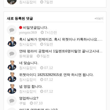
칭사길잡이
7일전
새로 등록된 댓글
+더보기
비밀댓글입니다.
yongsic369
7시간전
혹시 날짜가 언제이죠. 혹시 위쳇이나 카톡하시나요.. 아이디:18253282915 입니다 이쪽으로 문의 하시…
칭사길잡이
5일전
연태 펑라이 공항에서 1일렌트6명이탈것 끝나고시내호텔 1일 렌트 비용견적 부탁드려요
동해꿀물
5일전
네 맞습니다.
칭사길잡이
07.12
위쳇아이디 18253282915로 연락 하시면 됩니다.
칭사길잡이
07.12
넵 영업 합니다.
칭사길잡이
07.12
영업하나요?
쿠빌
07.10