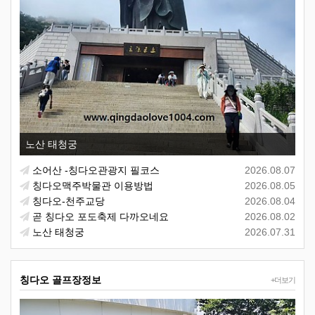
노산 태청궁
소어산 -칭다오관광지 필코스
2026.08.07
칭다오맥주박물관 이용방법
2026.08.05
칭다오-천주교당
2026.08.04
곧 칭다오 포도축제 다까오네요
2026.08.02
노산 태청궁
2026.07.31
칭다오 골프장정보
+더보기