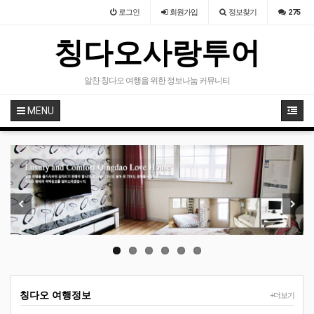
로그인
회원
가입
정보찾기
275
칭다오사랑투어
알찬 칭다오 여행을 위한 정보나눔 커뮤니티
MENU
Previous
Next
칭다오 여행정보
+더보기