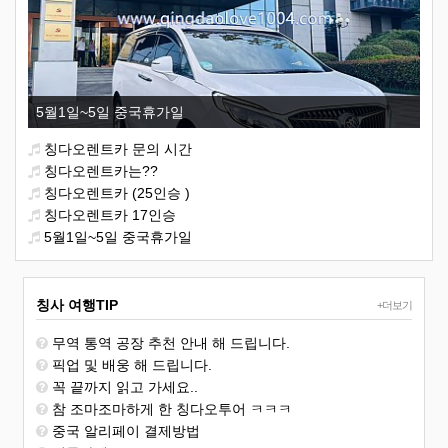
5월1일~5일 중국휴가일
칭다오렌트카 문의 시간
칭다오렌트카는??
칭다오렌트카 (25인승 )
칭다오렌트카 17인승
5월1일~5일 중국휴가일
칭사 여행TIP
+더보기
무역 통역 공장 추천 안내 해 드립니다.
픽업 및 배웅 해 드립니다.
꼭 끝까지 읽고 가세요..
참 조마조마하게 한 칭다오투어 ㅋㅋㅋ
중국 알리페이 결제방법