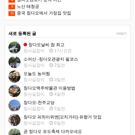
8
노산 태청궁
9
중국 칭다오에서 가정집 맛집
10
새로 등록된 글
+더보기
칭다오날씨 참 최고
칭사길잡이
17시간전
소어산 -칭다오관광지 필코스
칭사길잡이
2일전
오늘도 농어찜
칭사길잡이
3일전
칭다오맥주박물관 이용방법
칭사길잡이
4일전
칭다오-천주교당
칭사길잡이
5일전
칭다오 피차이위엔[꼬치거리]-유향거 맛집
칭사길잡이
6일전
곧 칭다오 포도축제 다까오네요