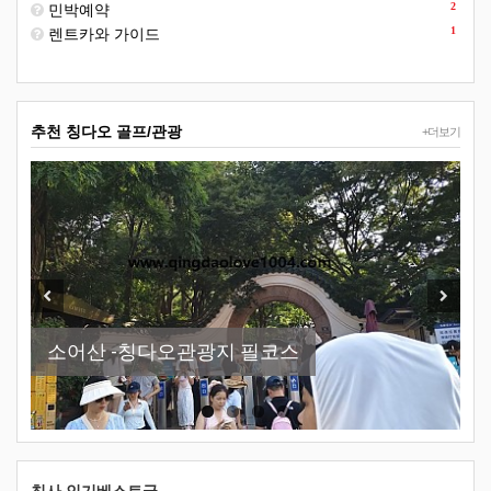
2
민박예약
1
렌트카와 가이드
추천 칭다오 골프/관광
+더보기
New
Previous
Next
소어산 -칭다오관광지 필코스
칭다오-천주교당
칭다오날씨 참 최고
칭다오맥주박물관 이용방법