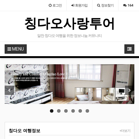
로그인
회원
가입
정보찾기
164
칭다오사랑투어
알찬 칭다오 여행을 위한 정보나눔 커뮤니티
MENU
Previous
Next
칭다오 여행정보
+더보기