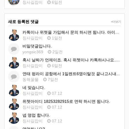
칭사길잡이
6일전
새로 등록된 댓글
+더보기
카톡이나 위쳇을 가입해서 문의 하시면 됩니다. 아이디는 동일입니다. 18253282915입니다. 바로바로 예…
칭사길잡이
1일전
비밀댓글입니다.
yongsic369
2일전
혹시 날짜가 언제이죠. 혹시 위쳇이나 카톡하시나요.. 아이디:18253282915 입니다 이쪽으로 문의 하시…
칭사길잡이
6일전
연태 펑라이 공항에서 1일렌트6명이탈것 끝나고시내호텔 1일 렌트 비용견적 부탁드려요
동해꿀물
7일전
네 맞습니다.
칭사길잡이
07.12
위쳇아이디 18253282915로 연락 하시면 됩니다.
칭사길잡이
07.12
넵 영업 합니다.
칭사길잡이
07.12