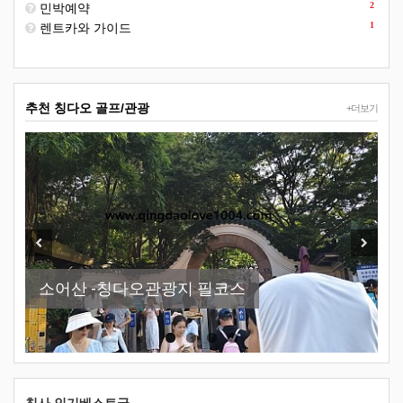
2
민박예약
1
렌트카와 가이드
추천 칭다오 골프/관광
+더보기
Previous
Next
소어산 -칭다오관광지 필코스
칭다오날씨 참 최고
[칭다오여행] 54광장조명쑈
칭다오맥주박물관 이용방법