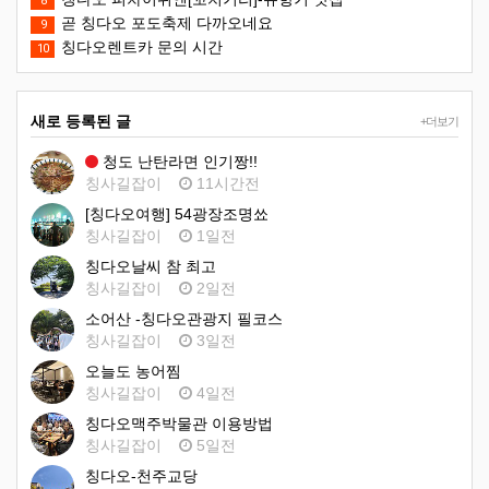
8
곧 칭다오 포도축제 다까오네요
9
칭다오렌트카 문의 시간
10
새로 등록된 글
+더보기
청도 난탄라면 인기짱!!
칭사길잡이
11시간전
[칭다오여행] 54광장조명쑈
칭사길잡이
1일전
칭다오날씨 참 최고
칭사길잡이
2일전
소어산 -칭다오관광지 필코스
칭사길잡이
3일전
오늘도 농어찜
칭사길잡이
4일전
칭다오맥주박물관 이용방법
칭사길잡이
5일전
칭다오-천주교당