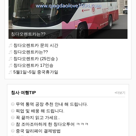
칭다오렌트카는??
칭다오렌트카 문의 시간
칭다오렌트카는??
칭다오렌트카 (25인승 )
칭다오렌트카 17인승
5월1일~5일 중국휴가일
칭사 여행TIP
+더보기
무역 통역 공장 추천 안내 해 드립니다.
픽업 및 배웅 해 드립니다.
꼭 끝까지 읽고 가세요..
참 조마조마하게 한 칭다오투어 ㅋㅋㅋ
중국 알리페이 결제방법