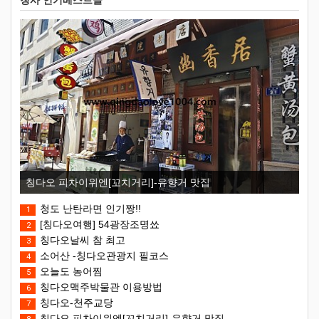
칭사 인기베스트글
칭다오 피차이위엔[꼬치거리]-유향거 맛집
청도 난탄라면 인기짱!!
1
[칭다오여행] 54광장조명쑈
2
칭다오날씨 참 최고
3
소어산 -칭다오관광지 필코스
4
오늘도 농어찜
5
칭다오맥주박물관 이용방법
6
칭다오-천주교당
7
칭다오 피차이위엔[꼬치거리]-유향거 맛집