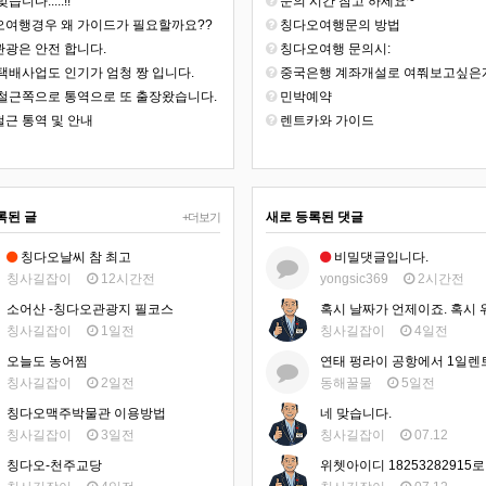
습니다.....!!
문의 시간 참고 하세요~
여행경우 왜 가이드가 필요할까요??
칭다오여행문의 방법
광은 안전 합니다.
칭다오여행 문의시:
택배사업도 인기가 엄청 짱 입니다.
중국은행 계좌개설로 여쭤보고싶은게 있어
철근쪽으로 통역으로 또 출장왔습니다.
민박예약
근 통역 및 안내
렌트카와 가이드
록된 글
새로 등록된 댓글
+더보기
칭다오날씨 참 최고
비밀댓글입니다.
칭사길잡이
12시간전
yongsic369
2시간전
소어산 -칭다오관광지 필코스
칭사길잡이
1일전
칭사길잡이
4일전
오늘도 농어찜
칭사길잡이
2일전
동해꿀물
5일전
칭다오맥주박물관 이용방법
네 맞습니다.
칭사길잡이
3일전
칭사길잡이
07.12
칭다오-천주교당