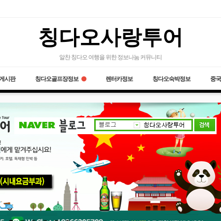
칭다오사랑투어
알찬 칭다오 여행을 위한 정보나눔 커뮤니티
게시판
칭다오골프장정보
렌터카정보
칭다오숙박정보
중국