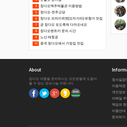
칭다오맥주박물관 이용방법
4
칭다오-천주교당
5
칭다오 피차이위엔[꼬치거리]-유향거 맛집
6
곧 칭다오 포도축제 다까오네요
7
칭다오렌트카 문의 시간
8
노산 태청궁
9
중국 칭다오에서 가정집 맛집
10
About
Inform
칭다오 여행을 준비하시는 모든분들께 도움이
칭사길잡
될 수 있는 정보나눔 커뮤니티.
이용약관
개인정보
이메일 
책임의 한
이용안내
문의하기