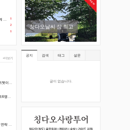
New
소어산 -칭다오관광지 필코
칭다오맥주박물관 이용방
1
요!
2
칭다오날씨 참 최고
스
칭다오-천주교당
법
1
공지
검색
태그
설문
+더보기
글이 없습니다.
혹시 날짜가 언제이죠. 혹시 위쳇이나 카톡하시나요.. 아이디:18253282915 입니다 이쪽으로 문의 하시…
연태 펑라이 공항에서 1일렌트6명이탈것 끝나고시내호텔 1일 렌트 비용견적 부탁드려요
위쳇아이디 18253282915로 연락 하시면 됩니다.