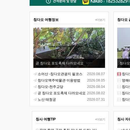
칭다오 여행정보
칭다오 
+더보기
곧 칭다오 포도축제 다까오네요
칭다오
소어산 -칭다오관광지 필코스
2026.08.07
칭다
칭다오맥주박물관 이용방법
2026.08.05
영해c
칭다오-천주교당
2026.08.04
칭다
곧 칭다오 포도축제 다까오네요
2026.08.02
칭다
노산 태청궁
2026.07.31
칭다
칭사 여행TIP
칭사 자
+더보기