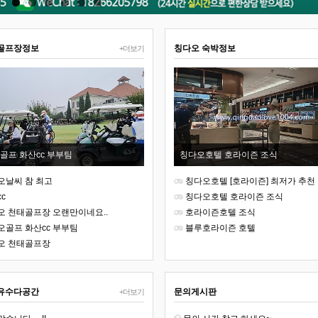
골프장정보
칭다오 숙박정보
+더보기
골프 화산cc 부부팀
칭다오호텔 호라이즌 조식
오날씨 참 최고
칭다오호텔 [호라이즌] 최저가 추천
c
칭다오호텔 호라이즌 조식
오 천태골프장 오랜만이네요..
호라이즌호텔 조식
오골프 화산cc 부부팀
블루호라이즌 호텔
오 천태골프장
유수다공간
문의게시판
+더보기