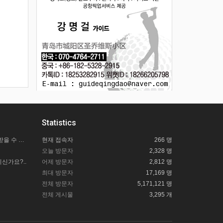
Statistics
칭다오사랑투어 길잡이 도움은 어떻게 받을 수 있을까요?
현재 접속자
266 명
오늘 방문자
2,328 명
신가요?..
어제 방문자
2,812 명
최대 방문자
17,169 명
전체 방문자
5,171,121 명
전체 게시물
3,295 개