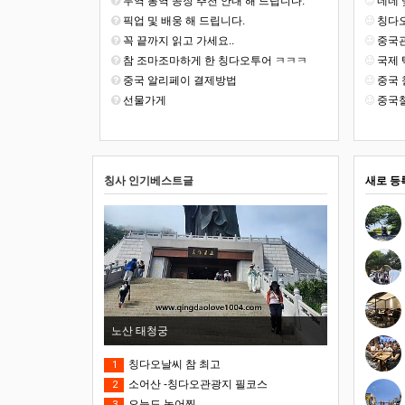
무역 통역 공장 추천 안내 해 드립니다.
네네 맞
픽업 및 배웅 해 드립니다.
칭다오
꼭 끝까지 읽고 가세요..
중국관
참 조마조마하게 한 칭다오투어 ㅋㅋㅋ
국제 
중국 알리페이 결제방법
중국 
선물가게
중국철
칭사 인기베스트글
새로 등
노산 태청궁
칭다오날씨 참 최고
1
소어산 -칭다오관광지 필코스
2
오늘도 농어찜
3