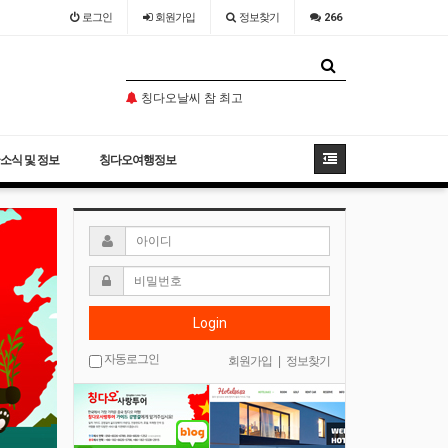
로그인
회원
가입
정보찾기
266
오늘도 농어찜
칭다오날씨 참 최고
소어산 -칭다오관광지 필코스
오늘도 농어찜
칭다오날씨 참 최고
소식 및 정보
칭다오여행정보
Login
자동로그인
회원가입
|
정보찾기