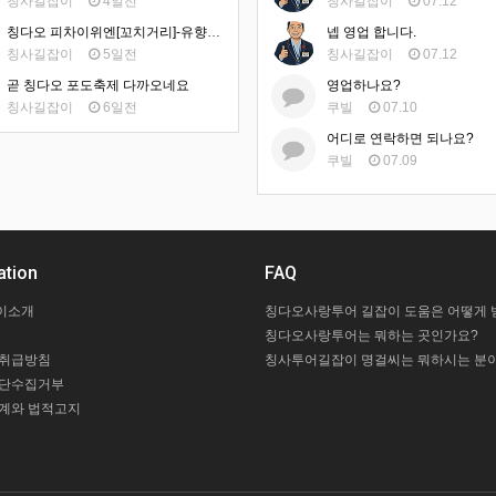
칭사길잡이
4일전
칭사길잡이
07.12
칭다오 피차이위엔[꼬치거리]-유향거 맛집
넵 영업 합니다.
칭사길잡이
5일전
칭사길잡이
07.12
곧 칭다오 포도축제 다까오네요
영업하나요?
칭사길잡이
6일전
쿠빌
07.10
어디로 연락하면 되나요?
쿠빌
07.09
ation
FAQ
이소개
칭다오사랑투어는 뭐하는 곳인가요?
 취급방침
칭사투어길잡이 명걸씨는 뭐하시는 분이
무단수집거부
계와 법적고지