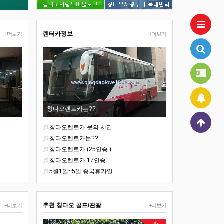
렌터카정보
+더보기
+더보기
칭다오렌트카는??
칭다오렌트카 문의 시간
칭다오렌트카는??
칭다오렌트카 (25인승 )
칭다오렌트카 17인승
5월1일~5일 중국휴가일
추천 칭다오 골프/관광
+더보기
+더보기