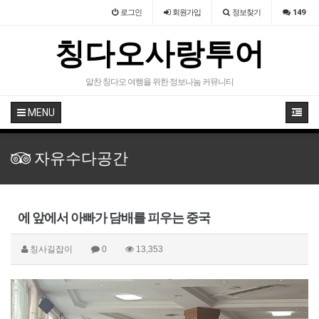
로그인
회원
가입
정보찾기
149
칭다오사랑투어
알찬 칭다오 여행을 위한 정보나눔 커뮤니티
MENU
자유수다공간
에 앞에서 아빠가 담배를 피우는 중국
칭사길잡이
0
13,353