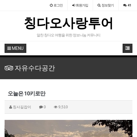
로그인
회원
가입
정보찾기
41
칭다오사랑투어
알찬 칭다오 여행을 위한 정보나눔 커뮤니티
MENU
자유수다공간
오늘은 10키로만
칭사길잡이
0
9,510