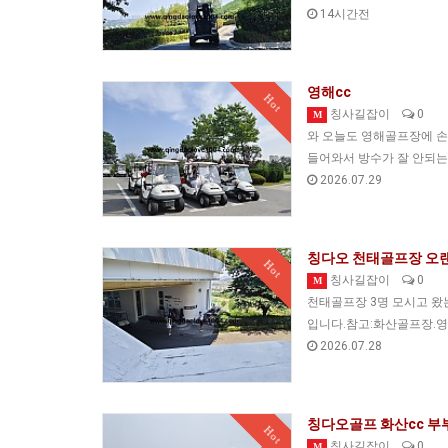
14시간전
영해cc
Hot
칭사길잡이
0
M
와 오늘도 영해골프장에 손님
들어와서 방수가 잘 안되
2026.07.29
칭다오 천태골프장 오랜
Hot
칭사길잡이
0
M
천태골프장 3명 모시고 왔는
입니다.참고:화산골프장.영
2026.07.28
칭다오골프 화산cc 부
Hot
칭사길잡이
0
M