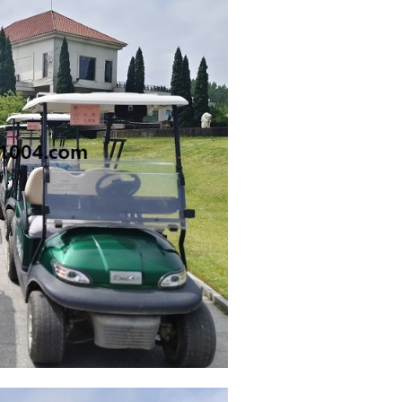
칭다오날씨 참 최고