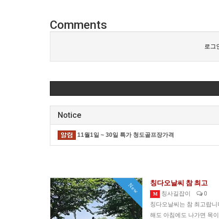
Comments
로그인
Notice
11월1일 ~ 30일 특가 청도골프장가격
칭다오날씨 참 최고
New
칭사길잡이
0
M
칭다오날씨는 참 최고랍니다
해도 아침에도 나가면 목