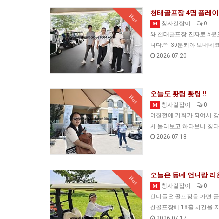
천태골프장 4명 플레이
Hot
칭사길잡이
0
M
와 천태골프장 진짜로 5분
니다.딱 30분되야 보내네
2026.07.20
오늘도 홧팅 홧팅 !!
Hot
칭사길잡이
0
M
며칠전에 기회가 되여서 강
서 둘러보고 하다보니 칭
2026.07.18
오늘은 동네 언니랑 라
Hot
칭사길잡이
0
M
언니들은 골프장을 가면 
산골프장에 18홀 시간을 지
2026.07.17