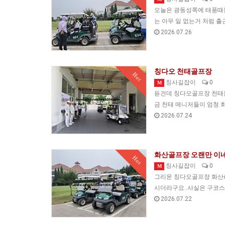
오늘은 광동성쪽에 태풍때문
는 아무 일 없는거 처럼 
2026.07.26
칭다오 천태골프장
Hot
칭사길잡이
0
M
듣건데 칭다오골프장 천태는
금 천태 메니저들이 엄청 
2026.07.24
화산골프장 오랜만 이네
Hot
칭사길잡이
0
M
그리운 칭다오골프장 화산c
시더라구요..사실은 구코
2026.07.22