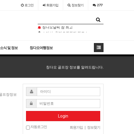
로그인
회원
가입
정보찾기
277
오늘도 농어찜
칭다오날씨 참 최고
소어산 -칭다오관광지 필코스
오늘도 농어찜
칭다오날씨 참 최고
소식 및 정보
칭다오여행정보
칭다오 골프장 정보를 알려드립니다.
 골프장정보
Login
자동로그인
회원가입
|
정보찾기