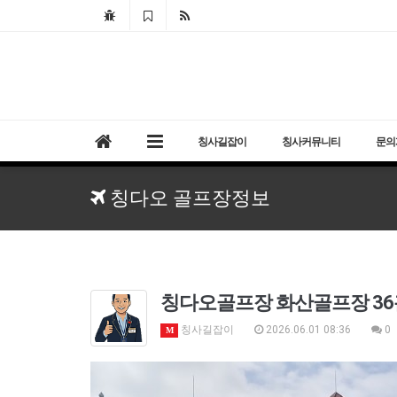
칭사길잡이
칭사커뮤니티
문의
칭다오 골프장정보
칭다오골프장 화산골프장 36
칭사길잡이
2026.06.01 08:36
0
M