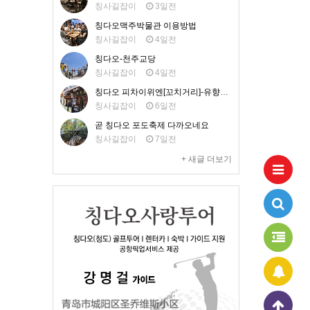
칭사길잡이
3일전
칭다오맥주박물관 이용방법
칭사길잡이
4일전
칭다오-천주교당
칭사길잡이
4일전
칭다오 피차이위엔[꼬치거리]-유향거 맛집
칭사길잡이
6일전
곧 칭다오 포도축제 다까오네요
칭사길잡이
7일전
+ 새글 더보기