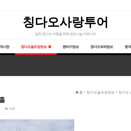
칭다오사랑투어
알찬 칭다오 여행을 위한 정보나눔 커뮤니티
게시판
칭다오골프장정보
렌터카정보
칭다오숙박정보
중국
홈 > 칭다오골프장정보 > 칭다오
홀
540