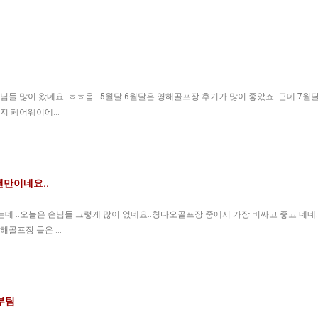
들 많이 왔네요..ㅎㅎ음...5월달 6월달은 영해골프장 후기가 많이 좋았죠..근데 7월달
는지 페어웨이에…
만이네요..
데 ..오늘은 손님들 그렇게 많이 없네요..칭다오골프장 중에서 가장 비싸고 좋고 네네
해골프장 들은 …
부팀