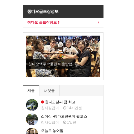
칭다오골프장정보
칭다오 골프장정보
New
칭다오맥주박물관 이용방법
오늘도 농어찜
새글
새댓글
칭다오날씨 참 최고
칭사길잡이
14시간전
소어산 -칭다오관광지 필코스
칭사길잡이
1일전
오늘도 농어찜