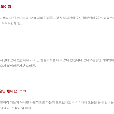
 화이팅
도 빨리 내 안보내네요..오늘 저의 천태골프장 부킹시간이12시 30분인데 20분 되였는
요 ㅎㅎㅎ인제 알…
서성에 갔다 왔습니다.20시간 침실기차를 타고 갔다 왔습니다.갔다오는동안 기차역
다오가 날씨라든가 온도라든…
운딩 했네요..ㅋㅋ
골프하러 가는지 아니면 사진찍으로 가는지 모르겠네요 ㅎㅎㅎ네네 오늘은 동네 언니들
낸네요..스윙이 좀 어설…