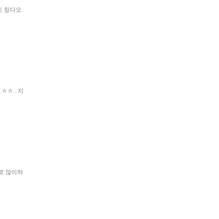
또 칭다오
ㅎㅎ...지
로 많이하