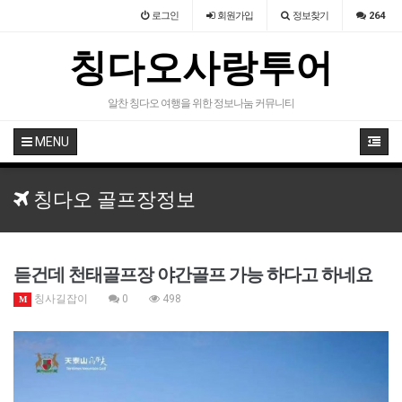
로그인
회원
가입
정보찾기
264
칭다오사랑투어
알찬 칭다오 여행을 위한 정보나눔 커뮤니티
MENU
칭다오 골프장정보
듣건데 천태골프장 야간골프 가능 하다고 하네요
칭사길잡이
0
498
M