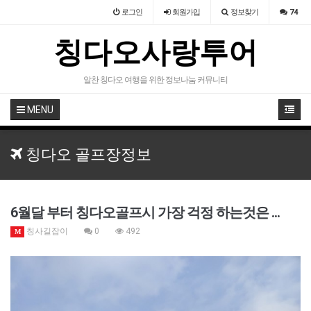
로그인
회원
가입
정보찾기
74
칭다오사랑투어
알찬 칭다오 여행을 위한 정보나눔 커뮤니티
MENU
칭다오 골프장정보
6월달 부터 칭다오골프시 가장 걱정 하는것은 ...
칭사길잡이
0
492
M