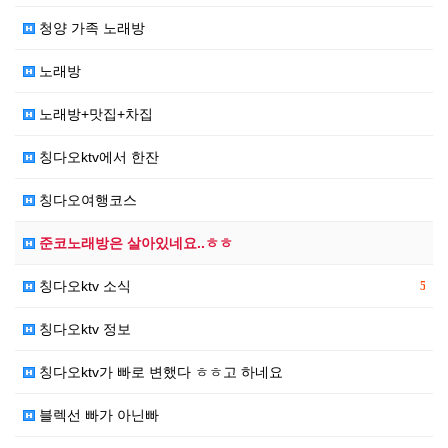
청양 가족 노래방
노래방
노래방+맛집+차집
칭다오ktv에서 한잔
칭다오여행코스
준코노래방은 살아있네요..ㅎㅎ
칭다오ktv 소식
5
칭다오ktv 정보
칭다오ktv가 빠로 변했다 ㅎㅎ고 하네요
블렉선 빠가 아닌빠