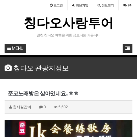
로그인
회원
가입
정보찾기
94
칭다오사랑투어
알찬 칭다오 여행을 위한 정보나눔 커뮤니티
MENU
칭다오 관광지정보
준코노래방은 살아있네요..ㅎㅎ
칭사길잡이
0
5,602