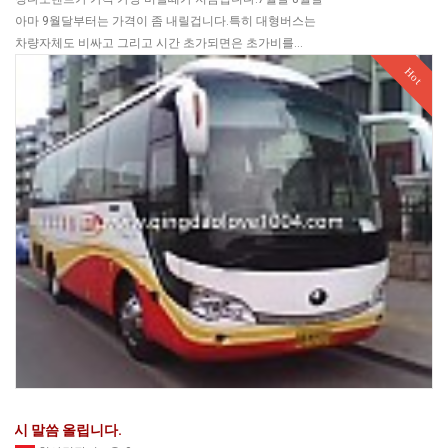
아마 9월달부터는 가격이 좀 내릴겁니다.특히 대형버스는
차량자체도 비싸고 그리고 시간 초가되면은 초가비를…
Hot
다시 말씀 올립니다.