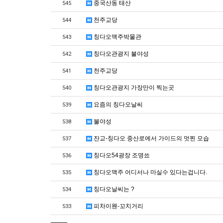
중국산동 태산
545
천주교당
544
칭다오맥주박물관
543
칭다오관광지 불야성
542
천주교당
541
칭다오관광지 가장만이 찍는곳
540
요즘의 칭다오날씨
539
불야성
538
잔교-칭다오 중산로에서 가이드의 멋찐 모습
537
칭다오54광장 조명쑈
536
칭다오맥주 어디서나 마실수 있다는겁니다.
535
칭다오날씨는 ?
534
피차이웬-꼬치거리
533