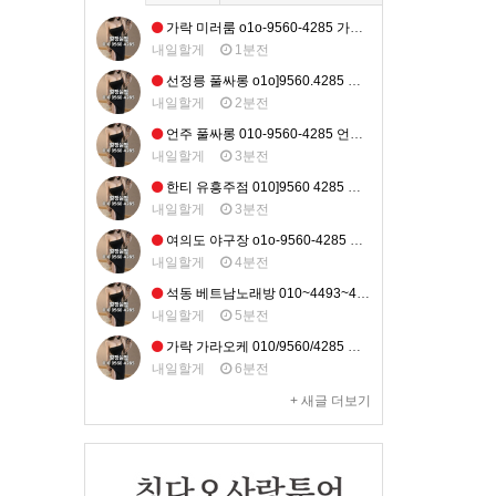
가락 미러룸 o1o-9560-4285 가락역미러룸 송파구미러룸 방이동미러룸 오금동미러룸 초이스정보
내일할게
1분전
선정릉 풀싸롱 o1o]9560.4285 선정릉역풀싸롱 삼성동풀싸롱 역삼동풀싸롱 대치동풀싸롱 실시간문의
내일할게
2분전
언주 풀싸롱 010-9560-4285 언주역풀싸롱 역삼풀싸롱 논현풀싸롱 언주쓰리노 실시간문의
내일할게
3분전
한티 유흥주점 010]9560 4285 한티역유흥주점 선릉동유흥주점 대치동유흥주점 도곡동유흥주점 예약문의
내일할게
3분전
여의도 야구장 o1o-9560-4285 여의도역유흥주점 여의도한강유흥주점 여의도풀사롱 여의도야구장 초이스정보
내일할게
4분전
석동 베트남노래방 010~4493~4285 중앙동베트남노래방 용원동베트남노래방 합성동베트남노래방 상남동베트남노래방 초이스정보
내일할게
5분전
가락 가라오케 010/9560/4285 가락역가라오케 석촌동가라오케 송파구가라오케 방이동가라오케 할인문의
내일할게
6분전
+ 새글 더보기