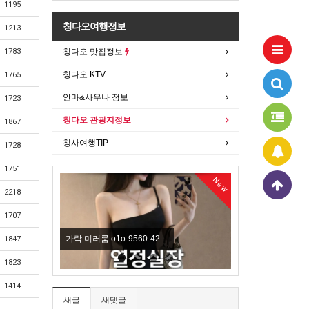
1195
칭다오여행정보
1213
칭다오 맛집정보
1783
칭다오 KTV
1765
안마&사우나 정보
1723
칭다오 관광지정보
1867
칭사여행TIP
1728
1751
New
New
2218
1707
가락 미러룸 o1o-9560-42…
선정릉 풀싸롱 o1o]9
1847
1823
1414
새글
새댓글