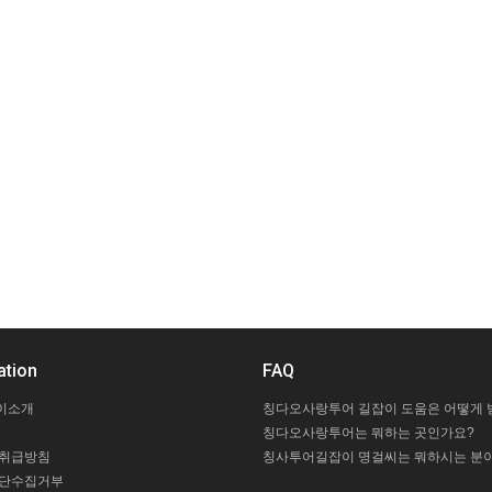
ation
FAQ
이소개
칭다오사랑투어는 뭐하는 곳인가요?
 취급방침
칭사투어길잡이 명걸씨는 뭐하시는 분이
무단수집거부