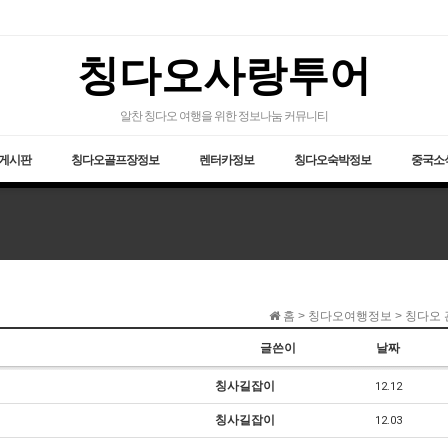
칭다오사랑투어
알찬 칭다오 여행을 위한 정보나눔 커뮤니티
게시판
칭다오골프장정보
렌터카정보
칭다오숙박정보
중국소식
홈 > 칭다오여행정보 > 칭다오
글쓴이
날짜
칭사길잡이
12.12
칭사길잡이
12.03