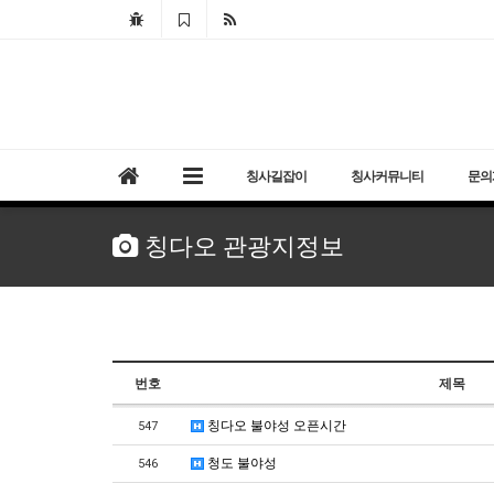
칭사길잡이
칭사커뮤니티
문의
칭다오 관광지정보
번호
제목
칭다오 불야성 오픈시간
547
청도 불야성
546