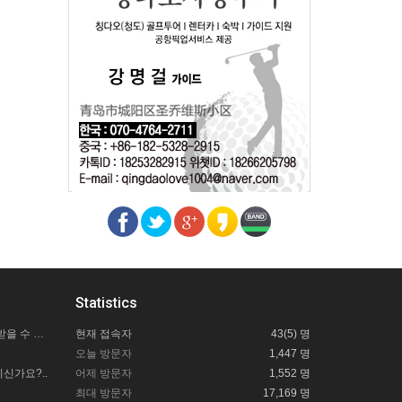
Statistics
칭다오사랑투어 길잡이 도움은 어떻게 받을 수 있을까요?
현재 접속자
43(5) 명
오늘 방문자
1,447 명
신가요?..
어제 방문자
1,552 명
최대 방문자
17,169 명