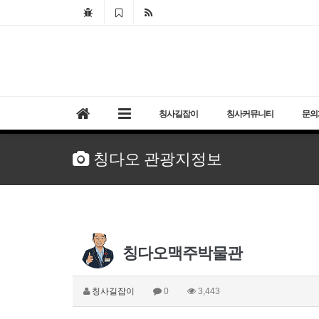
칭사길잡이
칭사커뮤니티
문의
칭다오 관광지정보
칭다오맥주박물관
칭사길잡이
0
3,443