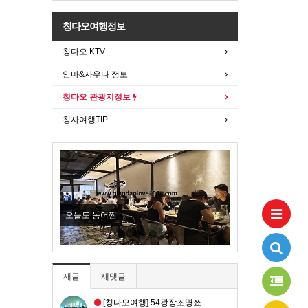
칭다오여행정보
칭다오 KTV
안마&사우나 정보
칭다오 관광지정보
칭사여행TIP
New
오늘도 농어찜
소어산 -칭다오관광
새글
새댓글
[칭다오여행] 54광장조명쑈