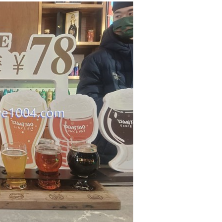
[칭다오여행] 54광장조명쑈