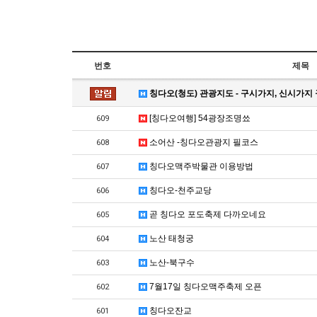
번호
제목
칭다오(청도) 관광지도 - 구시가지, 신시가지
[칭다오여행] 54광장조명쑈
609
소어산 -칭다오관광지 필코스
608
칭다오맥주박물관 이용방법
607
칭다오-천주교당
606
곧 칭다오 포도축제 다까오네요
605
노산 태청궁
604
노산-북구수
603
7월17일 칭다오맥주축제 오픈
602
칭다오잔교
601