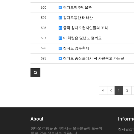
칭다오맥주박물관
600
칭다오등산 태하산
599
중국 칭다오현지인들의 조식
598
이 차량은 몇년도 껄까요
597
칭다오 앵두축제
596
칭다오 중산로에서 꼭 사진찍고 가는곳
595
1
2
About
Inform
칭다오 여행을 준비하시는 모든분들께 도움이
칭사길잡
될 수 있는 정보나눔 커뮤니티.