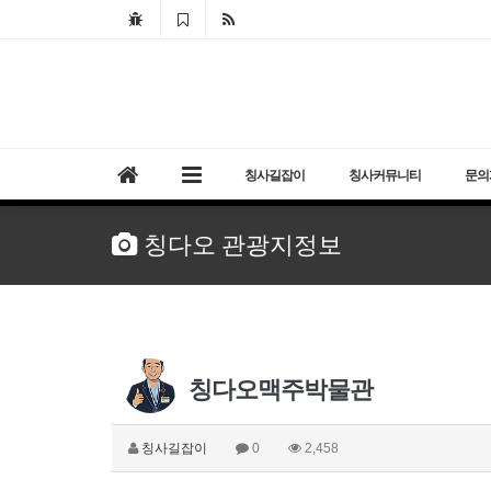
칭사길잡이
칭사커뮤니티
문의
칭다오 관광지정보
칭다오맥주박물관
칭사길잡이
0
2,458