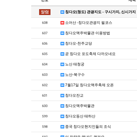
번호
제목
칭다오(청도) 관광지도 - 구시가지, 신시가지
소어산 -칭다오관광지 필코스
608
칭다오맥주박물관 이용방법
607
칭다오-천주교당
606
곧 칭다오 포도축제 다까오네요
605
노산 태청궁
604
노산-북구수
603
7월17일 칭다오맥주축제 오픈
602
칭다오잔교
601
칭다오맥주박물관
600
칭다오등산 태하산
599
중국 칭다오현지인들의 조식
598