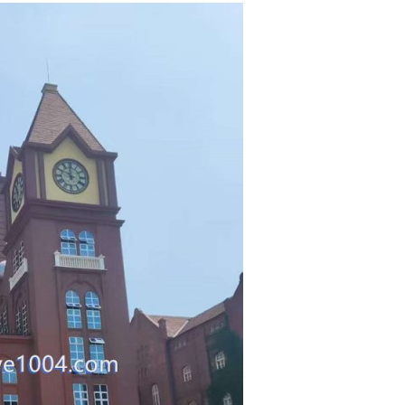
칭다오날씨 참 최고