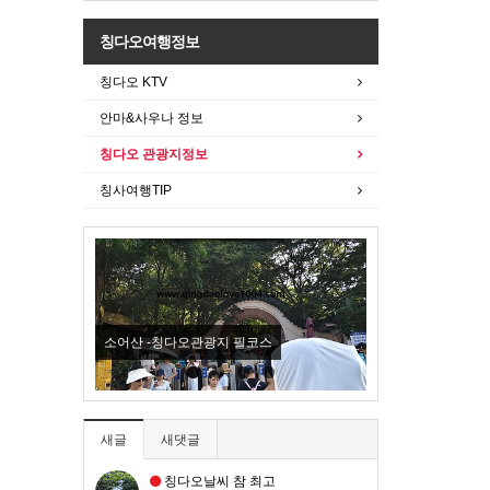
칭다오여행정보
칭다오 KTV
안마&사우나 정보
칭다오 관광지정보
칭사여행TIP
New
소어산 -칭다오관광지 필코스
칭다오맥주박물관 
새글
새댓글
칭다오날씨 참 최고