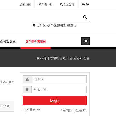
로그인
회원
가입
정보찾기
66
오늘도 농어찜
소어산 -칭다오관광지 필코스
칭다오날씨 참 최고
오늘도 농어찜
소어산 -칭다오관광지 필코스
소식 및 정보
칭다오여행정보
칭사에서 추천하는 칭다오 관광지 정보
 관광지정보
Login
1 07:09
자동로그인
회원가입
|
정보찾기