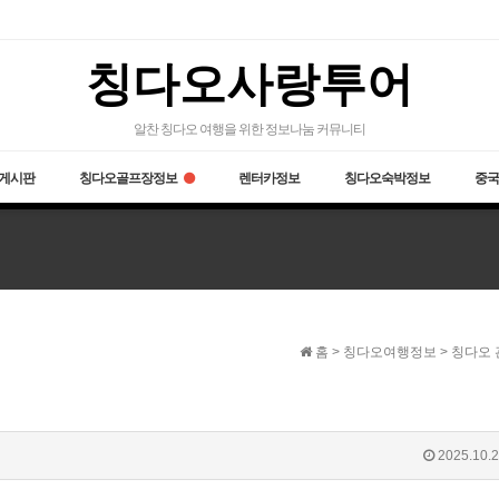
칭다오사랑투어
알찬 칭다오 여행을 위한 정보나눔 커뮤니티
게시판
칭다오골프장정보
렌터카정보
칭다오숙박정보
중국
홈 > 칭다오여행정보 > 칭다오
2025.10.2