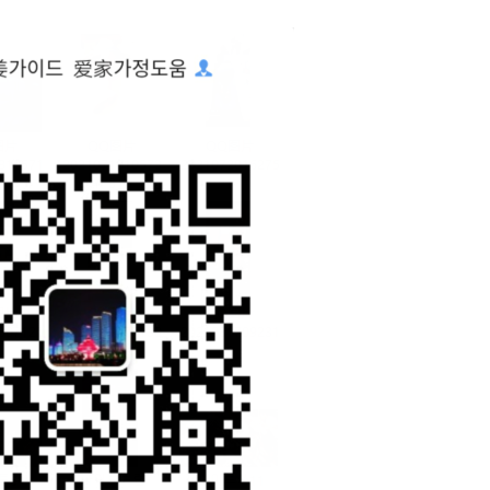
칭다오날씨 참 최고