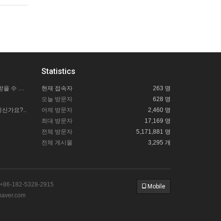
Statistics
칭다오사랑투어 길잡이 도움은 어떻게 받을 수 있을까요?
현재 접속자
263 명
오늘 방문자
628 명
신가요?..
어제 방문자
2,460 명
최대 방문자
17,169 명
전체 방문자
5,171,881 명
전체 게시물
3,295 개
86-182-5328-2915
Mobile
aver.com