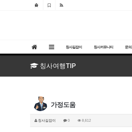
칭사길잡이
칭사커뮤니티
문의
칭사여행TIP
가정도움
칭사길잡이
0
8,612