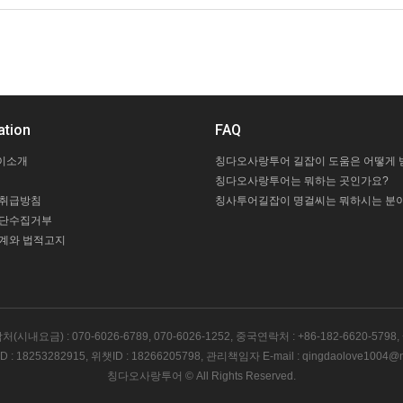
ation
FAQ
이소개
칭다오사랑투어는 뭐하는 곳인가요?
 취급방침
칭사투어길잡이 명걸씨는 뭐하시는 분이
무단수집거부
계와 법적고지
내요금) : 070-6026-6789, 070-6026-1252, 중국연락처 : +86-182-6620-5798, +
: 18253282915, 위챗ID : 18266205798, 관리책임자 E-mail : qingdaolove1004@n
칭다오사랑투어 ©
All Rights Reserved.