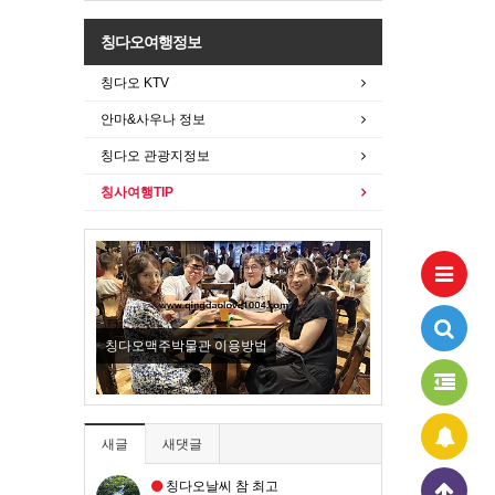
칭다오여행정보
칭다오 KTV
안마&사우나 정보
칭다오 관광지정보
칭사여행TIP
New
칭다오맥주박물관 이용방법
오늘도 농어찜
새글
새댓글
칭다오날씨 참 최고