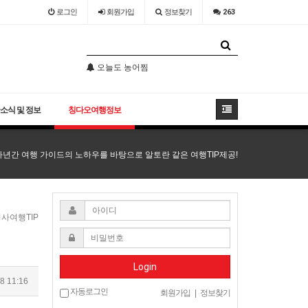
로그인
회원
가입
정보찾기
263
소어산 -칭다오관광지 필코스
오늘도 농어찜
칭다오날씨 참 최고
소어산 -칭다오관광지 필코스
오늘도 농어찜
소식 및 정보
칭다오여행정보
다년간 여행 가이드의 노하우를 바탕으로 알토란 같은 여행TIP제공!
칭사여행TIP
Login
8 11:16
자동로그인
회원가입
|
정보찾기