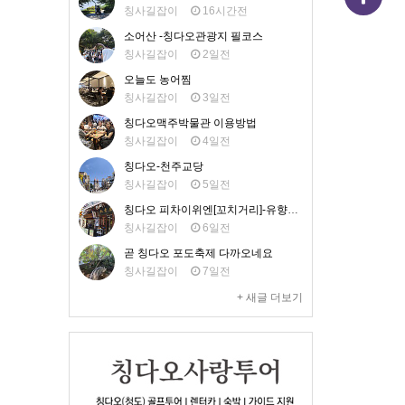
칭사길잡이
16시간전
소어산 -칭다오관광지 필코스
칭사길잡이
2일전
오늘도 농어찜
칭사길잡이
3일전
칭다오맥주박물관 이용방법
칭사길잡이
4일전
칭다오-천주교당
칭사길잡이
5일전
칭다오 피차이위엔[꼬치거리]-유향거 맛집
칭사길잡이
6일전
곧 칭다오 포도축제 다까오네요
칭사길잡이
7일전
+ 새글 더보기