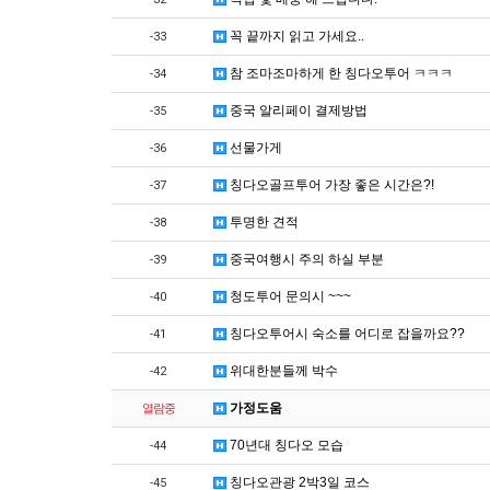
꼭 끝까지 읽고 가세요..
-33
참 조마조마하게 한 칭다오투어 ㅋㅋㅋ
-34
중국 알리페이 결제방법
-35
선물가게
-36
칭다오골프투어 가장 좋은 시간은?!
-37
투명한 견적
-38
중국여행시 주의 하실 부분
-39
청도투어 문의시 ~~~
-40
칭다오투어시 숙소를 어디로 잡을까요??
-41
위대한분들께 박수
-42
가정도움
열람중
70년대 칭다오 모습
-44
칭다오관광 2박3일 코스
-45