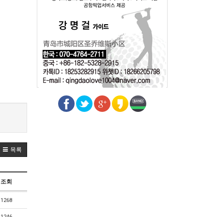
목록
조회
1268
1246