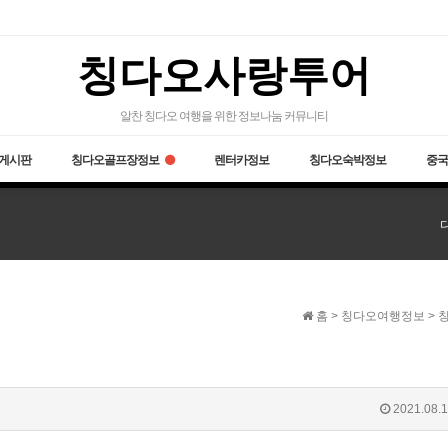
칭다오사랑투어
알찬 칭다오 여행을 위한 정보나눔 커뮤니티
게시판
칭다오골프장정보
렌터카정보
칭다오숙박정보
중국
홈 > 칭다오여행정보 > 
2021.08.1