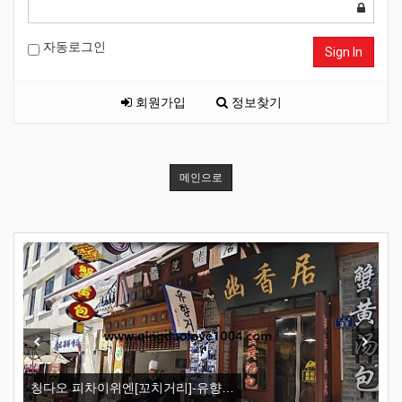
자동로그인
Sign In
회원가입
정보찾기
메인으로
New
Previous
Next
칭다오 피차이위엔[꼬치거리]-유향…
칭