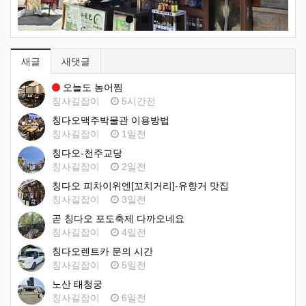
새글
새댓글
오늘도 농어찜
칭사길잡이
5시간전
칭다오맥주박물관 이용방법
칭사길잡이
1일전
칭다오-천주교당
칭사길잡이
2일전
칭다오 피차이위엔[꼬치거리]-유향거 맛집
칭사길잡이
3일전
곧 칭다오 포도축제 다까오네요
칭사길잡이
4일전
칭다오렌트카 문의 시간
칭사길잡이
5일전
노산 태청궁
칭사길잡이
6일전