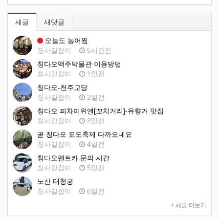
새글
새댓글
오늘도 농어찜
칭사길잡이
5시간전
칭다오맥주박물관 이용방법
칭사길잡이
1일전
칭다오-천주교당
칭사길잡이
2일전
칭다오 피차이위엔[꼬치거리]-유향거 맛집
칭사길잡이
3일전
곧 칭다오 포도축제 다까오네요
칭사길잡이
4일전
칭다오렌트카 문의 시간
칭사길잡이
5일전
노산 태청궁
칭사길잡이
6일전
+ 새글 더보기