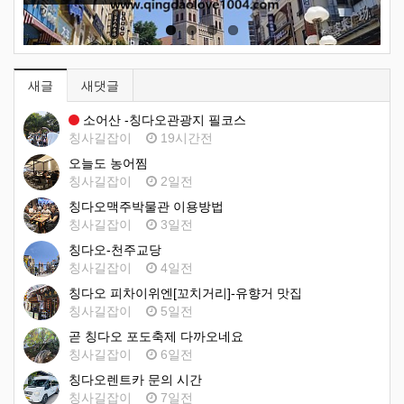
새글
새댓글
소어산 -칭다오관광지 필코스
칭사길잡이
19시간전
오늘도 농어찜
칭사길잡이
2일전
칭다오맥주박물관 이용방법
칭사길잡이
3일전
칭다오-천주교당
칭사길잡이
4일전
칭다오 피차이위엔[꼬치거리]-유향거 맛집
칭사길잡이
5일전
곧 칭다오 포도축제 다까오네요
칭사길잡이
6일전
칭다오렌트카 문의 시간
칭사길잡이
7일전