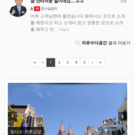
참 안타까운 일이네요....ㅠㅠ
새창
칭사길잡이
M
어제 고객님한테 들었습니다.원하시는 곳으로 소개
를 해준다고 하고 소개비 받고 엉뚱한 곳으로 소개
를 해주고 전…
더보기
자유수다공간
결과 더보기
1
2
3
4
5
New
Previous
Next
칭다오-천주교당
칭