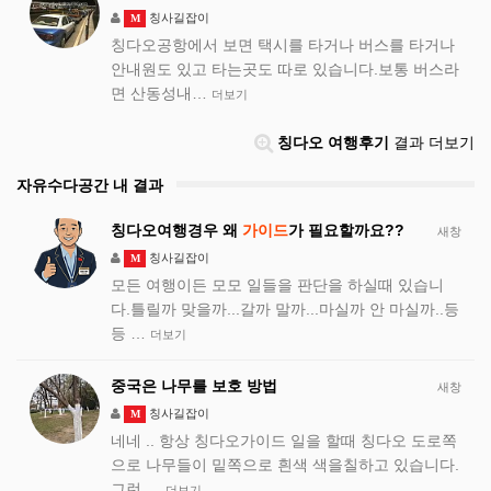
칭사길잡이
M
칭다오공항에서 보면 택시를 타거나 버스를 타거나
안내원도 있고 타는곳도 따로 있습니다.보통 버스라
면 산동성내…
더보기
칭다오 여행후기
결과 더보기
자유수다공간 내 결과
칭다오여행경우 왜
가이드
가 필요할까요??
새창
칭사길잡이
M
모든 여행이든 모모 일들을 판단을 하실때 있습니
다.틀릴까 맞을까...갈까 말까...마실까 안 마실까..등
등 …
더보기
중국은 나무를 보호 방법
새창
칭사길잡이
M
네네 .. 항상 칭다오가이드 일을 할때 칭다오 도로쪽
으로 나무들이 밑쪽으로 흰색 색을칠하고 있습니다.
그런 …
더보기