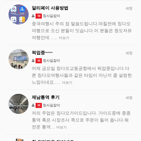
알리페이 사용방법
새창
칭사길잡이
M
중국여행시 주의 점 말씀드립니다.며칠전에 칭다오
여행으로 오신 분들이 잇습니다.이 분들은 청도자유
여행인데 ..…
더보기
픽업중~~~
새창
칭사길잡이
M
어제 금요일 칭다오교동공항에서 픽업중입니다.다
른 칭다오여행사들과 같은 타임이 아닌지 좀 설렁한
느낌이네요..…
더보기
제남통역 후기
새창
칭사길잡이
M
저의 주업은 칭다오가이드입니다. 가이드중에 종종
통역 혹은 시장조사 쪽으로 주문이 들어 옵니다.뭐
전문 통역…
더보기