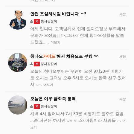
안전 조심하시길 바랍니다..~!!
새창
칭사길잡이
M
어제 입니다. 고객님께서 현제 칭다오정보 부족해서
문의가 오셨습니다.그래서 현제 칭다오상황을 말씀
드렸죠..…
더보기
칭다오
가이드
해서 처음으로 부킹 ^^
새창
칭사길잡이
M
오늘의 칭다오투어는 우연히 오전 9시20분 비행기
로 오시는 고객님 오후 5시로 오시는 한국 친구 있어
서 ..…
더보기
오늘은 이우 금화쪽 통역
새창
칭사길잡이
M
새벽 4시 일어나서 7시 30분 비행기로 항주로 출발
...좀 피곤은 하지만 ..ㅎㅎ..와 아침이라 사람들 …
더
보기