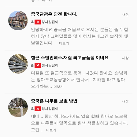
중국관광은 안전 합니다.
새창
칭사길잡이
M
안녕하세요.중국을 처음으로 오시는 분들은 좀 위험
하지 않냐 그런말들을 많이 하시는데그건 솔직히 옛
날말입니다.…
더보기
철근.스텐인레스.재질 최고급품질 이네요
새창
칭사길잡이
M
며칠절 또 철근쪽으로 통역 ..나갔다 왔네요,,손님과
는 칭다오교동공항에서 만나서 ..지하철 타고 칭다
오기차북…
더보기
중국은 나무를 보호 방법
새창
칭사길잡이
M
네네 .. 항상 칭다오가이드 일을 할때 칭다오 도로쪽
으로 나무들이 밑쪽으로 흰색 색을칠하고 있습니다.
그런 …
더보기