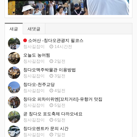
새글
새댓글
소어산 -칭다오관광지 필코스
칭사길잡이
14시간전
오늘도 농어찜
칭사길잡이
2일전
칭다오맥주박물관 이용방법
칭사길잡이
3일전
칭다오-천주교당
칭사길잡이
4일전
칭다오 피차이위엔[꼬치거리]-유향거 맛집
칭사길잡이
5일전
곧 칭다오 포도축제 다까오네요
칭사길잡이
6일전
칭다오렌트카 문의 시간
칭사길잡이
7일전