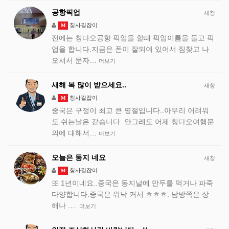
공항픽업
새창
칭사길잡이
M
전에는 칭다오공항 픽업을 할때 픽업이름을 들고 픽
업을 합니다.지금은 폰이 잘되여 있어서 짐찾고 나
오셔서 문자…
더보기
새해 복 많이 받으세요..
새창
칭사길잡이
M
중국은 구정이 최고 큰 명절입니다..아무리 어려워
도 쉬는날은 같습니다. 안그레도 어제 칭다오여행문
의에 대해서…
더보기
오늘은 동지 네요
새창
칭사길잡이
M
또 1년이네요..중국은 동지날에 만두를 먹거나 파죽
다양합니다.중국은 워낙 커서 ㅎㅎㅎ. 남방쪽은 상
해나 .…
더보기