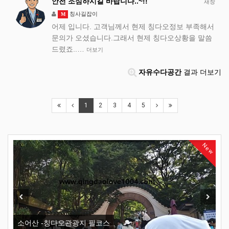
안전 조심하시길 바랍니다..~!!
새창
칭사길잡이
M
어제 입니다. 고객님께서 현제 칭다오정보 부족해서
문의가 오셨습니다.그래서 현제 칭다오상황을 말씀
드렸죠..…
더보기
자유수다공간
결과 더보기
1
2
3
4
5
New
Previous
Next
소어산 -칭다오관광지 필코스
오