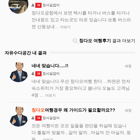
칭사길잡이
M
칭다오공항에서 보면 택시를 타거나 버스를 타거나
안내원도 있고 타는곳도 따로 있습니다.보통 버스라
면 산동성내…
더보기
칭다오 여행후기
결과 더보기
자유수다공간 내 결과
네네 맞습니다.....!!
새창
칭사길잡이
M
네네 맞습니다.우선 칭다오여행 한다 ...하면은 먼저
숙소위치가 가장 중요하다고 봅니다.오늘도 고객님
4명 …
더보기
칭다오
여행경우 왜 가이드가 필요할까요??
새창
칭사길잡이
M
모든 여행이든 모모 일들을 판단을 하실때 있습니
다.틀릴까 맞을까...갈까 말까...마실까 안 마실까..등
등 …
더보기