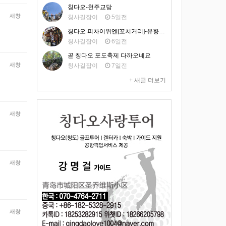
칭다오-천주교당
새창
칭사길잡이
5일전
칭다오 피차이위엔[꼬치거리]-유향거 맛집
칭사길잡이
6일전
곧 칭다오 포도축제 다까오네요
새창
칭사길잡이
7일전
+ 새글 더보기
새창
새창
새창