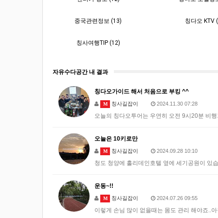
중국관련정보 (13)
칭다오 KTV (
칭사여행TIP (12)
자유수다공간 내 결과
칭다오가이드 해서 처음으로 부킹 ^^
칭사길잡이
2024.11.30 07:28
M
오늘의 칭다오투어는 우연히 오전 9시20분 비행기
오늘은 10키로만
칭사길잡이
2024.09.28 10:10
M
청도 청양에 홀리데인호텔 옆에 세기공원이 있습니
운동~!!
칭사길잡이
2024.07.26 09:55
M
이렇게 손님 많이 없을때는 몸도 관리 해야죠..아침