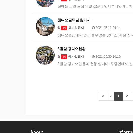
전에는 그런 느낌이 없었는데 언제부터인가 .. 아
칭다오골목길 찾아서 ..
칭사길잡이
2021.05.11 09:14
M
칭다오관광에서 쉽게 볼수없는 곳이죠..사실 
3월말 칭다오현황
칭사길잡이
2021.03.30 10:16
M
3월말 칭다오인들의 현황 입니다. 주중인데도 길
1
2
About
Inform