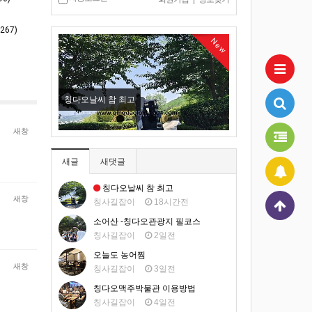
67)
New
칭다오날씨 참 최고
칭다오맥주박물관 
새창
새글
새댓글
칭다오날씨 참 최고
새창
칭사길잡이
18시간전
소어산 -칭다오관광지 필코스
칭사길잡이
2일전
오늘도 농어찜
새창
칭사길잡이
3일전
칭다오맥주박물관 이용방법
칭사길잡이
4일전