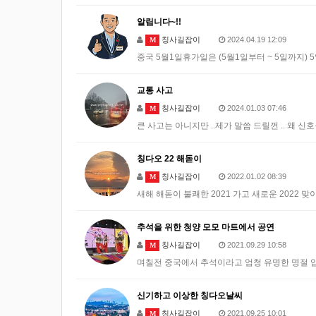
알립니다~!!
칭사길잡이
2024.04.19 12:09
M
중국 5월1일휴가일은 (5월1일부터 ~ 5일까지)
교통 사고
칭사길잡이
2024.01.03 07:46
M
큰 사고는 아니지만 ..제가 말씀 드릴껀 .. 왜
칭다오 22 해돋이
칭사길잡이
2022.01.02 08:39
M
새해 해돋이 불쾌한 2021 가고 새로운 2022 
추석을 위한 청양 모모 마트에서 공연
칭사길잡이
2021.09.29 10:58
M
며칠전 중국에서 추석이라고 엄청 유명한 명절 
신기하고 이상한 칭다오날씨
칭사길잡이
2021.09.25 10:01
M