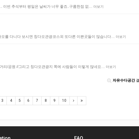
 .. 이번 추석부터 평일은 날씨가 너무 좋죠..구름한점 없…
더보기
칭다오를 다니다 보시면 칭다오관광코스외 또다른 이쁜곳들이 많습니다…
더보기
거리/공원 //그리고 칭다오관광지 쪽에 사람들이 이렇게 많네요…
더보기
자유수다공간
결
3
4
5
6
7
8
9
10
ation
FAQ