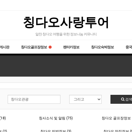
칭다오사랑투어
알찬 칭다오 여행을 위한 정보나눔 커뮤니티
게시판
칭다오골프장정보
렌터카정보
칭다오숙박정보
중국
검
18)
칭사소식 및 알림 (75)
칭다오 골프장정보 (
(2)
칭다오 민박정보 (3)
칭다오 맛집정보 (9