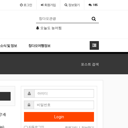
로그인
회원
가입
정보찾기
185
칭다오날씨 참 최고
오늘도 농어찜
소어산 -칭다오관광지 필코스
칭다오날씨 참 최고
오늘도 농어찜
소식 및 정보
칭다오여행정보
포스트 검색
색
14)
Login
자동로그인
6)
회원가입
|
정보찾기