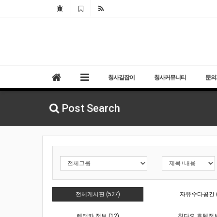
칭사길잡이
칭사커뮤니티
문의
Post Search
전체게시판 (527)
자유수다공간 (
렌터카 정보 (12)
칭다오 호텔정보 