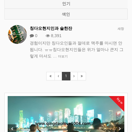
인기
색인
칭다오현지인과 술한잔
새창
0
8,391
경험이지만 칭다오인들과 절데로 맥주를 마시면 안
됩니다. ㅠㅠ칭다오현지인들은 위가 얼마나 큰지 그
렇게 마셔도 …
더보기
1
New