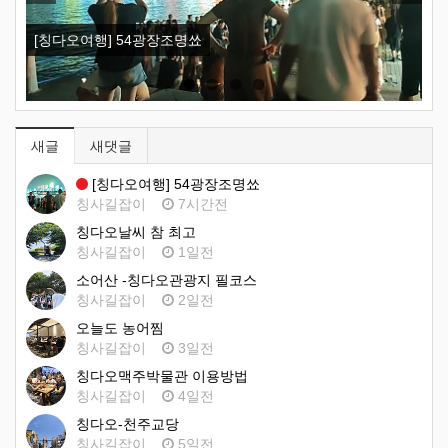
Previous
Next
[칭다오여행] 54광장조명쑈
칭
새글
새댓글
[칭다오여행] 54광장조명쑈
칭사길잡이
7시간전
칭다오날씨 참 최고
칭사길잡이
1일전
소어산 -칭다오관광지 필코스
칭사길잡이
2일전
오늘도 농어찜
칭사길잡이
3일전
칭다오맥주박물관 이용방법
칭사길잡이
4일전
칭다오-천주교당
칭사길잡이
5일전