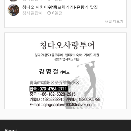
칭다오 피차이위엔[꼬치거리]-유향거 맛집
칭사길잡이
6일전
+ 새글 더보기
About